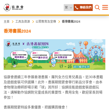
更改語言
繁
聯絡我們
目
打開網
錄
協
主
主頁
工具及資源
公眾教育及宣傳
香港書展2024
内
香港書展2024
容
康
開
始
會
協康會連續三年參展香港書展，羅列全方位育兒產品，近30本書籍
及遊戲套裝可供選購！此外，書展期間更會舉行新品分享會，由本
會物理治療師即場示範「球」其所好：協調技能遊戲套裝遊戲玩
法，講解動作協調對兒童成長的重要性，費用全免，歡迎家長到場
參加！
書展期間更特設多重優惠，把握購買機會！