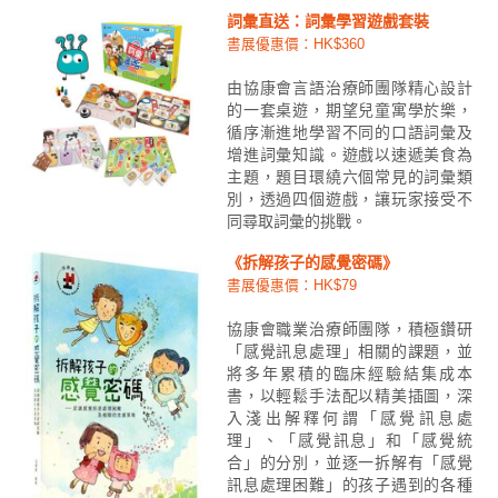
詞彙直送：詞彙學習遊戲套裝
書展優惠價：HK$360
由協康會言語治療師團隊精心設計
的一套桌遊，期望兒童寓學於樂，
循序漸進地學習不同的口語詞彙及
增進詞彙知識。遊戲以速遞美食為
主題，題目環繞六個常見的詞彙類
別，透過四個遊戲，讓玩家接受不
同尋取詞彙的挑戰。
《拆解孩子的感覺密碼》
書展優惠價：HK$79
協康會職業治療師團隊，積極鑽研
「感覺訊息處理」相關的課題，並
將多年累積的臨床經驗結集成本
書，以輕鬆手法配以精美插圖，深
入淺出解釋何謂「感覺訊息處
理」、「感覺訊息」和「感覺統
合」的分別，並逐一拆解有「感覺
訊息處理困難」的孩子遇到的各種