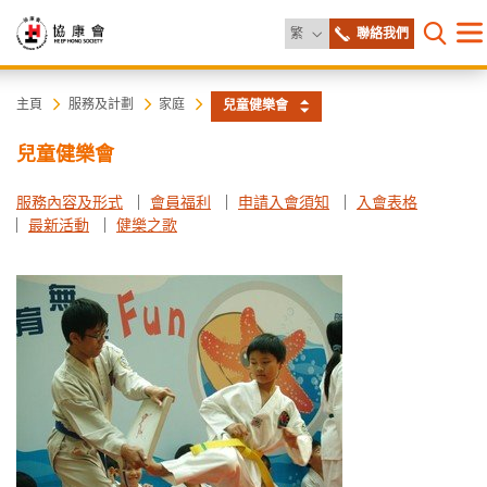
更改語言
繁
聯絡我們
目
打開網
錄
協
主
主頁
服務及計劃
家庭
兒童健樂會
内
容
康
兒童健樂會
開
始
會
服務內容及形式
會員福利
申請入會須知
入會表格
最新活動
健樂之歌