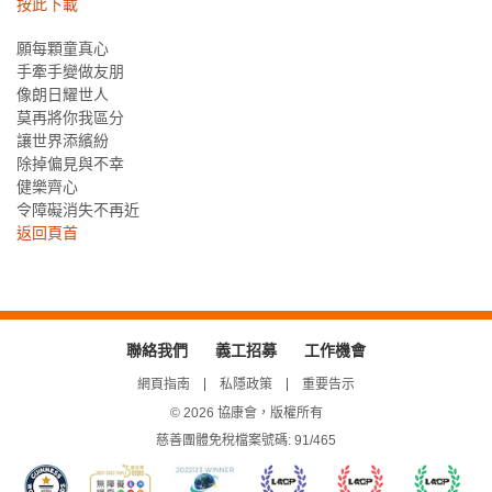
按此下載
願每顆童真心
手牽手變做友朋
像朗日耀世人
莫再將你我區分
讓世界添繽紛
除掉偏見與不幸
健樂齊心
令障礙消失不再近
返回頁首
聯絡我們
義工招募
工作機會
網頁指南
私隱政策
重要告示
© 2026 協康會，版權所有
慈善團體免稅檔案號碼: 91/465