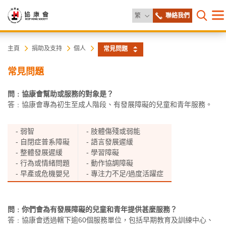
更改語言
繁
聯絡我們
目
打開網
錄
協
主
主頁
捐助及支持
個人
常見問題
内
容
康
常見問題
開
始
會
問﹕協康會幫助或服務的對象是？
答﹕協康會專為初生至成人階段、有發展障礙的兒童和青年服務。
- 弱智
- 肢體傷殘或弱能
- 自閉症普系障礙
- 語言發展遲緩
- 整體發展遲緩
- 學習障礙
- 行為或情緒問題
- 動作協調障礙
- 早產或危機嬰兒
- 專注力不足/過度活躍症
問﹕你們會為有發展障礙的兒童和青年提供甚麼服務？
答﹕協康會透過轄下逾60個服務單位，包括早期教育及訓練中心、