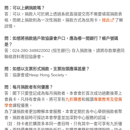
問：可以上網捐款嗎？
答：可以。捐款人可於網上透過系統直接提交而不需要填寫捐款表
格，而網上捐款則為一次性捐款。捐款方式為信用卡。
按此
了解
詳情。
問：如想將捐款過戶致協康會戶口，應為哪一間銀行？帳戶號碼
是？
答：024-280-348822002 (恒生銀行) 存入捐款後，請將存款單連同
聯絡資料寄回協康會。
問：如想以支票形式捐款，支票抬頭應填甚麼？
答：協康會或Heep Hong Society。
問：每月捐款者有何優惠？
答：閣下只要登記成為每月捐款者，本會會於首次成功過數後寄上
會員卡。凡持有會員卡，將可享有
九折購書
和報讀
專業教育及發展
學會
課程優惠。
為了讓捐款者更加瞭解本會服務，本會定期於各中心舉辦捐款者聚
會，捐款者屆時可探訪本會學童並加深對中心服務的認識。
（註：持卡者於購買多本同一書目時，只有其中一套可享有九折優
惠，而特價書籍亦不設額外折扣。在購買書籍和報讀課程時，持卡