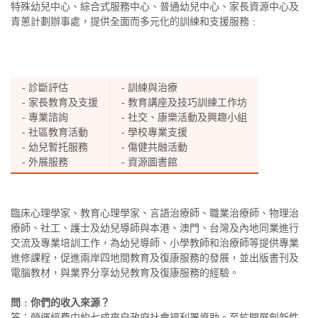
特殊幼兒中心、綜合式服務中心、普通幼兒中心、家長資源中心及
青蔥計劃辦事處，提供全面而多元化的訓練和支援服務﹕
- 診斷評估
- 訓練與治療
- 家長教育及支援
- 教育講座及技巧訓練工作坊
- 專業諮詢
- 社交、康樂活動及興趣小組
- 社區教育活動
- 學校專業支援
- 幼兒暫托服務
- 傷健共融活動
- 外展服務
- 資源圖書館
臨床心理學家、教育心理學家、言語治療師、職業治療師、物理治
療師、社工、護士及幼兒導師與本港、澳門、台灣及內地同業進行
交流及專業培訓工作，為幼兒導師、小學教師和治療師等提供專業
進修課程，促進兩岸四地間教育及復康服務的發展，並出版書刊及
電腦教材，與業界分享幼兒教育及復康服務的經驗。
問﹕你們的收入來源？
答：營運經費中約七成來自政府社會褔利署資助。至於開展創新性