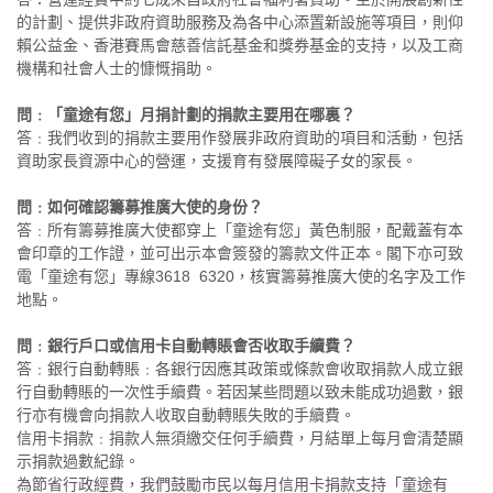
的計劃、提供非政府資助服務及為各中心添置新設施等項目，則仰
賴公益金、香港賽馬會慈善信託基金和獎券基金的支持，以及工商
機構和社會人士的慷慨捐助。
問﹕「童途有您」月捐計劃的捐款主要用在哪裏？
答﹕我們收到的捐款主要用作發展非政府資助的項目和活動，包括
資助家長資源中心的營運，支援育有發展障礙子女的家長。
問﹕如何確認籌募推廣大使的身份？
答﹕所有籌募推廣大使都穿上「童途有您」黃色制服，配戴蓋有本
會印章的工作證，並可出示本會簽發的籌款文件正本。閣下亦可致
電「童途有您」專線3618 6320，核實籌募推廣大使的名字及工作
地點。
問﹕銀行戶口或信用卡自動轉賬會否收取手續費？
答﹕銀行自動轉賬﹕各銀行因應其政策或條款會收取捐款人成立銀
行自動轉賬的一次性手續費。若因某些問題以致未能成功過數，銀
行亦有機會向捐款人收取自動轉賬失敗的手續費。
信用卡捐款﹕捐款人無須繳交任何手續費，月結單上每月會清楚顯
示捐款過數紀錄。
為節省行政經費，我們鼓勵市民以每月信用卡捐款支持「童途有