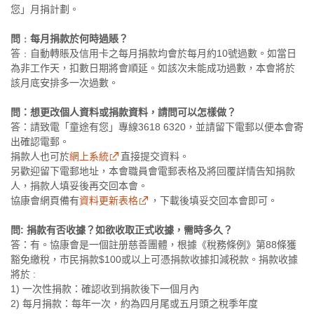
您」月捐計劃。
問﹕每月捐款於何時過賬？
答﹕自動轉賬及信用卡之每月捐款均會於每月約10號過數。如當日
為非工作天，扣數日期將會順延。如該次未能成功過數，本會將於
該月底安排多一次過數。
問：想更改個人資料或捐款資料，請問可以怎樣做？
答：請致電「童途有您」專線3618 6320，並請留下電郵以便本會寄
出確認電郵。
捐款人也可於
網上系統
直接提交資料。
另歡迎留下電郵地址，本會職員會電郵表格及將回覆詳情告知捐款
人，捐款人填妥後再交回本會。
協康會網頁備有
資料更新表格
，下載後填妥交回本會即可。
問: 捐款有否收據？如欲收取正式收據，需時多久？
答：有。協康會是一個註册慈善團體，根據《稅務條例》第88條獲
豁免繳稅，市民捐款$100或以上可憑捐款收據扣減税款。捐款收據
將於 :
1) 一次性捐款：確認收到捐款後下一個月內
2) 每月捐款：每年一次，約為四月尾或五月頭之稅季年度