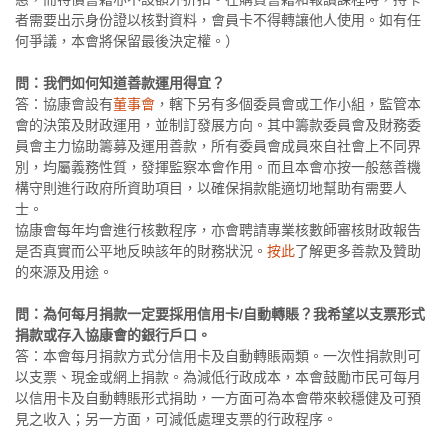
者需要出示身份證以核對資料，會員卡不得轉讓他人使用。如有任
何爭議，本會將保留最後決定權。）
問：我們如何知道善款運用得宜？
答：協康會設有
董事會
，轄下另有多個委員會或工作小組，監管本
會的決策及財政運用，並制訂發展方向。其中籌款委員會及財務委
員會主力協助籌募及運用善款，所有委員會成員來自社會上不同界
別，均屬義務性質，發揮監察本會作用。而且本會亦按一般慈善機
構守則進行政府所資助項目，以確保捐款能適切地幫助有需要人
士。
協康會每年均會進行核數程序，亦會聘請專業核數師審核財政報告
是否真實而公平地反映該年的財務狀況。
按此
了解更多善款及贊助
的來源及用途。
問：為何每月捐款一定要採用信用卡/自動轉賬？我希望以支票形式
捐款或存入協康會的銀行戶口。
答：本會每月捐款方式分信用卡及自動轉賬兩類。一次性捐款則可
以支票、現金或網上捐款。為減低行政成本，本會鼓勵市民可每月
以信用卡及自動轉賬形式捐助，一方面可為本會帶來較穩健及可預
見之收入；另一方面，可減低處理支票的行政程序。