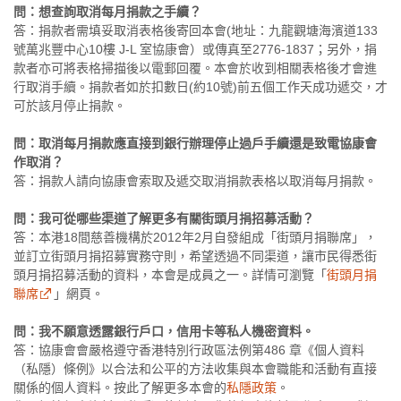
問：想查詢取消每月捐款之手續？
答：捐款者需填妥取消表格後寄回本會(地址：九龍觀塘海濱道
133
號萬兆豐中心10樓 J-L 室
協康會）或傳真至2776-1837；另外，捐
款者亦可將表格掃描後以電郵回覆。本會於收到相關表格後才會進
行取消手續。捐款者如於扣數日(約10號)前五個工作天成功遞交，才
可於該月停止捐款。
問：取消每月捐款應直接到銀行辦理停止過戶手續還是致電協康會
作取消？
答：捐款人請向協康會索取及遞交取消捐款表格以取消每月捐款。
問：我可從哪些渠道了解更多有關街頭月捐招募活動？
答：本港18間慈善機構於2012年2月自發組成「街頭月捐聯席」，
並訂立街頭月捐招募實務守則，希望透過不同渠道，讓市民得悉街
頭月捐招募活動的資料，本會是成員之一。詳情可瀏覽「
街頭月捐
聯席
」網頁。
問：我不願意透露銀行戶口，信用卡等私人機密資料。
答：協康會會嚴格遵守香港特別行政區法例第486 章《個人資料
（私隱）條例》以合法和公平的方法收集與本會職能和活動有直接
關係的個人資料。按此了解更多本會的
私隱政策
。