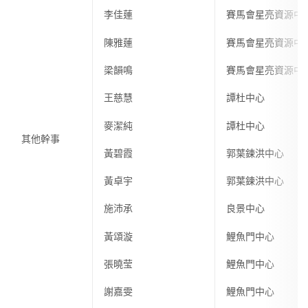
李佳蓮
賽馬會星亮資源中
陳雅蓮
賽馬會星亮資源中
梁韻鳴
賽馬會星亮資源中
王慈慧
譚杜中心
麥潔純
譚杜中心
其他幹事
黃碧霞
郭葉鍊洪中心
黃卓宇
郭葉鍊洪中心
施沛承
良景中心
黃頌漩
鯉魚門中心
張曉莹
鯉魚門中心
謝嘉雯
鯉魚門中心