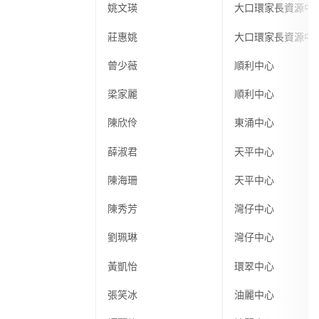
姚文瑛
大口環家長資源中
莊惠姚
大口環家長資源中
曾少薇
順利中心
梁家麗
順利中心
陳欣伶
東涌中心
薛淑君
天平中心
陳海珊
天平中心
陳秀芳
灣仔中心
劉珮琳
灣仔中心
黃凱怡
環翠中心
張笑冰
油麗中心