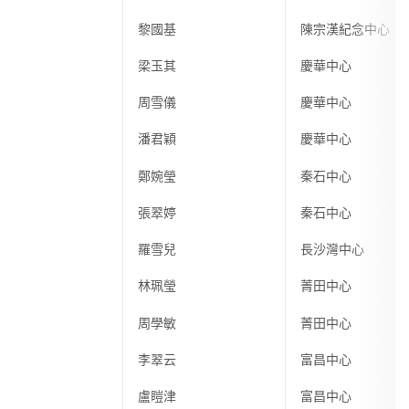
黎國基
陳宗漢紀念中心
梁玉其
慶華中心
周雪儀
慶華中心
潘君穎
慶華中心
鄭婉瑩
秦石中心
張翠婷
秦石中心
羅雪兒
長沙灣中心
林珮瑩
菁田中心
周學敏
菁田中心
李翠云
富昌中心
盧䁗津
富昌中心