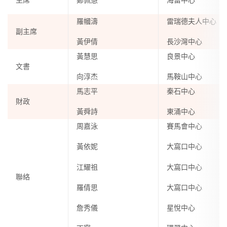
主席
鄭佩慧
海富中心
羅幗濤
雷瑞德夫人中心
副主席
黃伊倩
長沙灣中心
黃慧思
良景中心
文書
向淳杰
馬鞍山中心
馬志平
秦石中心
財政
黃舜詩
東涌中心
周嘉泳
賽馬會中心
黃依妮
大窩口中心
江耀祖
大窩口中心
聯絡
羅倩思
大窩口中心
詹秀儀
星悅中心