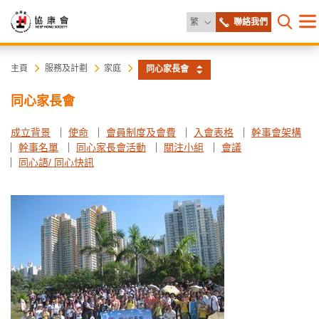
更改語言
繁
聯絡我們
目
打開網
錄
協
主
主頁
服務及計劃
家庭
同心家長會
内
容
康
同心家長會
開
始
會
成立背景
使命
會員制度及會費
入會表格
幹事會架構
幹事名單
同心家長會活動
關注小組
會議
同心語/ 同心快訊