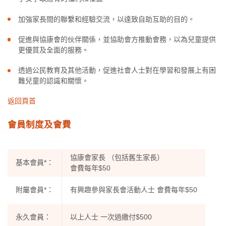
加強家長間的聯繫和經驗交流，以達致自助互助的目的。
促進與協康會的伙伴關係，並協助會方推動會務，以為兒童提供
更優質及全面的服務。
透過公民教育及其他活動，促進社會人士對在學習和發展上有困
難兒童的認識和關懷。
返回頁首
會員制度及會費
協康會家長 （包括舊生家長）
基本會員*：
會費每年$50
附屬會員*：
有興趣參與家長會活動人士 會費每年$50
永久會員：
以上人士 一次過繳付$500