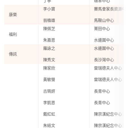
丁寧
環翠中心
李小寶
賽馬會家長資源中
康樂
翁植雄
馬鞍山中心
陳佩芝
菁田中心
福利
朱嘉恩
水邊圍中心
羅詠之
水邊圍中心
傳訊
陳秀文
長沙灣中心
陳家欣
雷瑞德夫人中心
黃敏螢
雷瑞德夫人中心
古珮妍
長青中心
李凱恩
長青中心
戴紅虹
陳宗漢紀念中心
朱結文
陳宗漢紀念中心