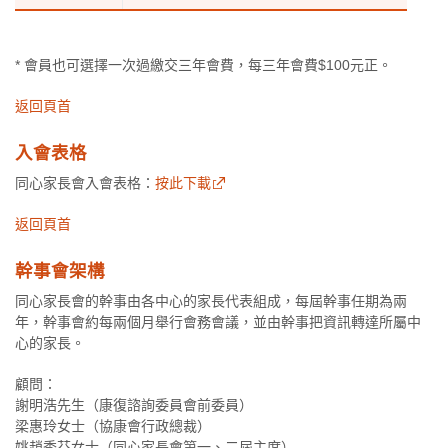
* 會員也可選擇一次過繳交三年會費，每三年會費$100元正。
返回頁首
入會表格
同心家長會入會表格：
按此下載
返回頁首
幹事會架構
同心家長會的幹事由各中心的家長代表組成，每屆幹事任期為兩
年，幹事會約每兩個月舉行會務會議，並由幹事把資訊轉達所屬中
心的家長。
顧問：
謝明浩先生（康復諮詢委員會前委員）
梁惠玲女士（協康會行政總裁）
姚趙秀芬女士（同心家長會第一、二屆主席）