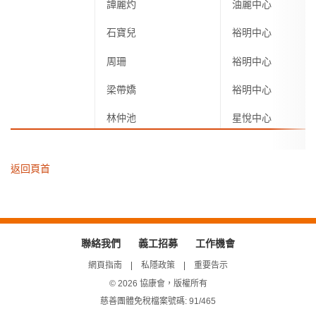
譚麗灼
油麗中心
石寶兒
裕明中心
周珊
裕明中心
梁帶嬌
裕明中心
林仲池
星悅中心
返回頁首
聯絡我們
義工招募
工作機會
網頁指南
私隱政策
重要告示
© 2026 協康會，版權所有
慈善團體免稅檔案號碼: 91/465