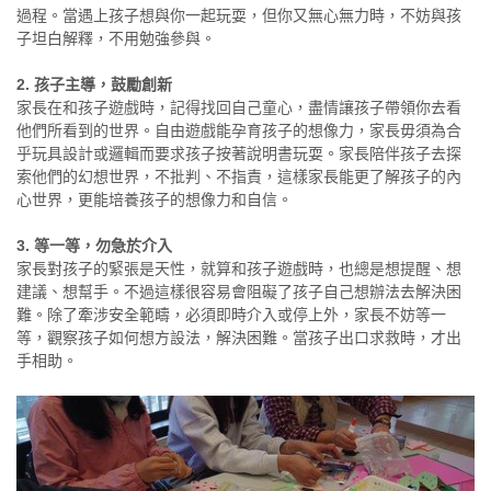
過程。當遇上孩子想與你一起玩耍，但你又無心無力時，不妨與孩
子坦白解釋，不用勉強參與。
2. 孩子主導，鼓勵創新
家長在和孩子遊戲時，記得找回自己童心，盡情讓孩子帶領你去看
他們所看到的世界。自由遊戲能孕育孩子的想像力，家長毋須為合
乎玩具設計或邏輯而要求孩子按著說明書玩耍。家長陪伴孩子去探
索他們的幻想世界，不批判、不指責，這樣家長能更了解孩子的內
心世界，更能培養孩子的想像力和自信。
3. 等一等，勿急於介入
家長對孩子的緊張是天性，就算和孩子遊戲時，也總是想提醒、想
建議、想幫手。不過這樣很容易會阻礙了孩子自己想辦法去解決困
難。除了牽涉安全範疇，必須即時介入或停上外，家長不妨等一
等，觀察孩子如何想方設法，解決困難。當孩子出口求救時，才出
手相助。