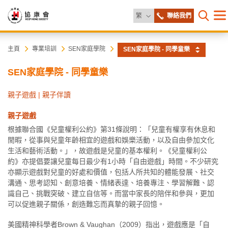
更改語言
繁
聯絡我們
目
打開網
錄
協
主
主頁
專業培訓
SEN家庭學院
SEN家庭學院 - 同學童樂
内
容
康
SEN家庭學院 - 同學童樂
開
始
會
親子遊戲
|
親子伴讀
親子遊戲
根據聯合國《兒童權利公約》第31條說明：「兒童有權享有休息和
閒暇，從事與兒童年齡相宜的遊戲和娛樂活動，以及自由參加文化
生活和藝術活動。」，故遊戲是兒童的基本權利。《兒童權利公
約》亦提倡要讓兒童每日最少有1小時「自由遊戲」時間。不少研究
亦顯示遊戲對兒童的好處和價值，包括人所共知的體能發展、社交
溝通、思考認知、創意培養、情緒表達、培養專注、學習解難、認
識自己、挑戰突破、建立自信等。而當中家長的陪伴和參與，更加
可以促進親子關係，創造難忘而真摯的親子回憶。
美國精神科學者Brown & Vaughan（2009）指出，遊戲應是「自