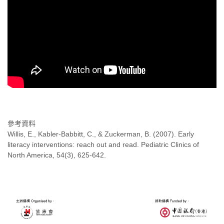
參考資料
Willis, E., Kabler-Babbitt, C., & Zuckerman, B. (2007). Early
literacy interventions: reach out and read. Pediatric Clinics of
North America, 54(3), 625-642.