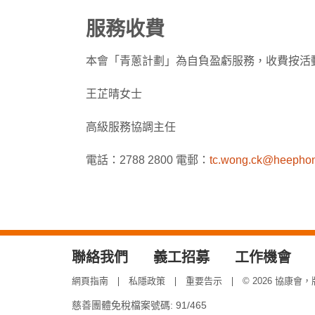
服務收費
本會「青蔥計劃」為自負盈虧服務，收費按活
王芷晴女士
高級服務協調主任
電話：2788 2800 電郵：
tc.wong.ck@heephon
聯絡我們
義工招募
工作機會
網頁指南
私隱政策
重要告示
© 2026 協康會
慈善團體免稅檔案號碼: 91/465