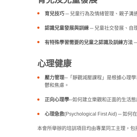
育兒技巧
─ 兒童行為及情緒管理、親子溝
認識兒童發展與訓練
─ 兒童社交發展、
有特殊學習需要的兒童之認識及訓練方法
心理健康
壓力管理
─「靜觀減壓課程」是根據心理學界
鬱和焦慮。
正向心理學
─如何建立樂觀和正面的生活態
心理急救
(Psychological First A
本會所舉辦的培訓項目均由專業同工主理，包