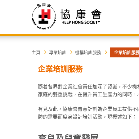
協
主
主頁
專業培訓
機構培訓服務
企業培訓服
内
容
康
企業培訓服務
開
始
會
隨着各界對企業社會責任加深了認識，不少機
家庭的雙重挑戰，在提升員工生產力的同時，
有見及此，協康會青蔥計劃為企業員工提供不
體的需要而度身設計培訓活動，現概述如下：
育兒及兒童發展