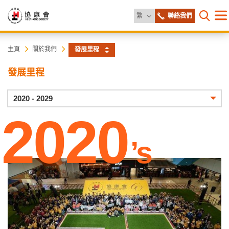
更改語言
繁
聯絡我們
目
打開網
錄
協
主
主頁
關於我們
發展里程
内
容
康
發展里程
開
始
會
年
2020 - 2029
份
2020
’s