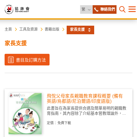
更改語言
繁
聯絡我們
目
打開網
錄
協
主
主頁
工具及資源
書籍出版
家長支援
内
容
康
家長支援
開
始
會
書目及訂購方法
飛悅父母家長親職教育課程概要 (備有
英語/烏都語/尼泊爾語/印度語版)
此書旨在為家長提供合適及簡單易明的親職教
育指南，其內容除了介紹基本管教理論外，...
定價：
免費下載