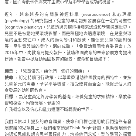
度，因而降低他們將來在主流小學及中學學習成功的機會。
近年，越來越多的有關腦神經科學 (neuroscience) 和心理學
(psychology) 的研究指出，兒童的早期認知發展存在一定的可塑性
(cognitive plasticity)。兒童透過與環境接觸來認識和學習適應世界。
兒童不是被動地受環境影響，而是積極地去適應環境。在兒童與環
境的互動交往中，成人的適切導引和啟蒙，能促進兒童的認知發
展，產生質與量的變化，邁向成熟。「免費幼稚園教育委員會」於
2015年中，向教育局提交報告，就幼稚園教育的未來發展方向提出
建議。報告中提及幼稚園教育的願景、使命和目標如下：
願景 ﹕
「兒童優先，給他們一個好的開始」。
使命 ﹕
訂定持續可行政策，以尊重香港幼稚園教育的獨特性，並按
兒童多元的需要，予以平等機會，接受優質而全面、能促進個人終
身發展的幼稚園教育。
目標 ﹕
為兒童奠定終身學習的基礎，培養兒童的求知精神、樂於學
習和探索、均衡發展、健康的
自我概念以及信心和能力適應不斷轉變的世界。
我們深信以上提及的教育願景、使命和目標也適用於我們這些有發
展遲緩的兒童身上。我們希望透過Think Bright計劃，幫助發展他們
的認知思維和語言思考表達能力；培養他們求知、樂於學習的探索