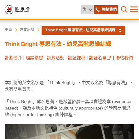
更改語言
繁
聯絡我們
目
打開網
錄
協
主
主頁
專業培訓
Think Bright 導思有法 - 幼兒高階思維訓練
内
容
康
Think Bright 導思有法 - 幼兒高階思維訓練
開
始
會
計劃簡介
|
理論基礎
|
訓練活動
|
認証課程
|
認証名單
|
聯絡我們
本計劃的英文名字是 「Think Bright」，中文取名為「導思有法」，
含有雙重意思：
「Think Bright」顧名思義，是希望發展一套以實證為本 (evidence-
based)、顧及本地文化特色 (culturally appropriate) 的學前高階思
維 (higher order thinking) 訓練課程。