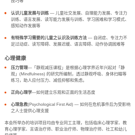
技巧等
认识儿童发展与训练
― 儿童社交发展、自理能力发展、专注力
训练、语言发展、读写能力发展与训练、学习困难和学习模式、
感知动作发展等
有特殊学习需要的儿童之认识及训练方法
― 自闭症、专注力不
足过动症、读写障碍、发展迟缓、语言障碍、动作协调困难等
心理健康
压力管理
―「静观减压课程」是根据心理学界近年兴起对「静
观」(Mindfulness) 的研究所编制，透过静观呼吸、身体扫瞄等
练习，助人应付压力、减低抑郁和焦虑。
正向心理学
―如何建立乐观和正面的生活态度
心理急救
(Psychological First Aid) ― 如何在危机事件后为受影响
之人士提供心理支援
本会所举办的培训项目均由专业同工主理，包括临床心理学家、教
育心理学家、言语治疗师、职业治疗师、物理治疗师、社工和幼儿