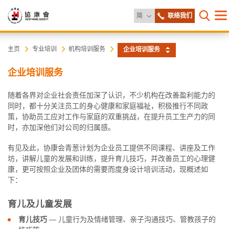
更改语言
简
联络我们
目
打开网
录
协
主
主页
专业培训
机构培训服务
企业培训服务
内
容
康
企业培训服务
开
始
会
随着各界对企业社会责任加深了认识，不少机构在改善盈利能力的
同时，都十分关注员工的身心健康和家庭福祉，积极推行不同政
策，协助员工应对工作与家庭的双重挑战，在提升员工生产力的同
时，亦加深他们对公司的归属感。
有见及此，协康会青葱计划为企业员工提供不同课程、讲座及工作
坊，讲解儿童的发展和训练，提升育儿技巧，并改善员工的心理健
康，更可按照企业及团体的需要而度身设计培训活动，现概述如
下：
育儿及儿童发展
育儿技巧
― 儿童行为及情绪管理、亲子沟通技巧、管教孩子的