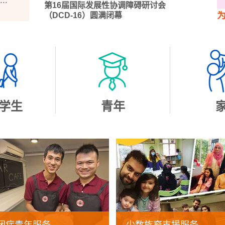
..
第16届国际发展性协调障碍研讨会
（DCD-16）圆满闭幕
重点推介
2026-07-09
香港书展2026
重点推介
2026-07-03
「共融童行」自闭症学童升读小一支援计
划升小体验营
学生
青年
重点推介
2026-06-24
本会「Project EMbrace」获选「香港十
大优质社会服务计划」
重点推介
2026-06-15
协康会慈善奖券义卖2026抽奖结果