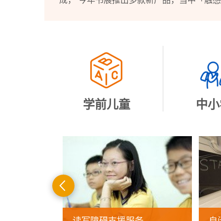
成， 今年书展推出多款新产品，当中「触感.
学前儿童
中小
前
一
页