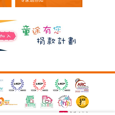
专家话你知
协康才艺学