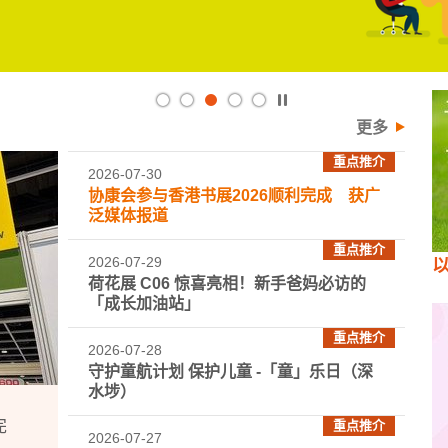
播
放
更多
/
重点推介
暂
2026-07-30
停
协康会参与香港书展2026顺利完成 获广
泛媒体报道
重点推介
2026-07-29
荷花展 C06 惊喜亮相！新手爸妈必访的
「成长加油站」
重点推介
2026-07-28
守护童航计划 保护儿童 -「童」乐日（深
水埗）
完
重点推介
2026-07-27