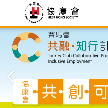
协
主
内
容
康
开
始
会
前
一