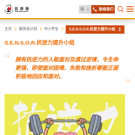
更改语言
简
联络我们
目
打开网
录
协
主
主页
服务及计划
中小学生
S.E.N.S.O.R.抗逆力提升小组
内
容
康
S.E.N.S.O.R.抗逆力提升小组
开
始
会
拥有抗逆力的人能面对及渡过逆境，令生命
更强，即使面对困难、失败和挫折都能正面
积极地回应和面对
。