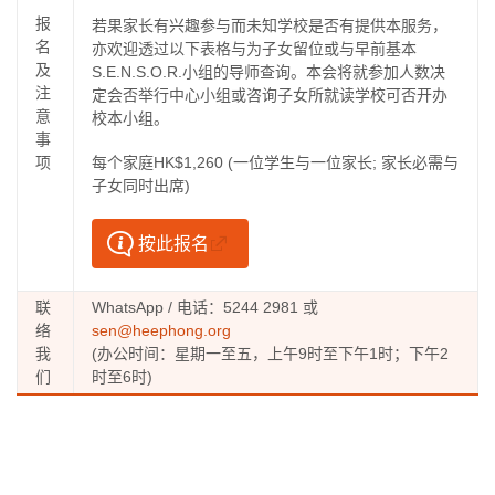
报
若果家长有兴趣参与而未知学校是否有提供本服务，
名
亦欢迎透过以下表格与为子女留位或与早前基本
及
S.E.N.S.O.R.小组的导师查询。本会将就参加人数决
注
定会否举行中心小组或咨询子女所就读学校可否开办
意
校本小组。
事
项
每个家庭HK$1,260 (一位学生与一位家长; 家长必需与
子女同时出席)
按此报名
联
WhatsApp / 电话：5244 2981 或
络
sen@heephong.org
我
(办公时间：星期一至五，上午9时至下午1时；下午2
们
时至6时)