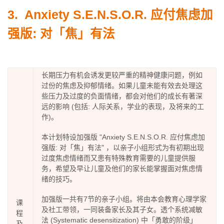
3.
Anxiety S.E.N.S.O.R. 应付焦虑加
强版: 对「焦」有法
长期压力有机会诱发更较严重的精神健康问题，例如
过份的焦虑及抑郁情绪。如果儿童未能有效去处理这
些压力及过度的负面情绪，都会对他们的成长有著深
远的影响 (包括: 人际关系，学业的表现，及将来的工
作)。
本计划特设加强版 "Anxiety S.E.N.S.O.R. 应付焦虑加
强版: 对「焦」有法" ，以亲子小组形式为有初期出现
过度焦虑情绪而又患有特殊教育需要的儿童提供服
务，希望及早让儿童及他们的家长能掌握面对焦虑情
绪的技巧。
加强版一共有7节的亲子小组。将由本会教育心理学家
课
及社工带领，一同装备家长及其子女。透个系统减敏
程
法 (Systematic desensitization) 中「勇敢的阶级」
及