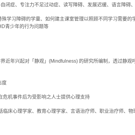
―自闭症、专注力不足过动症、读写障碍、发展迟缓、语言障碍
特殊学习障碍的学童、如何建主课室管理以照顾不同学习需要的
HD青少年的行为问题等
近年兴起对「静观」(Mindfulness) 的研究所编制，透过
态度
Aid) ― 如何在危机事件后为受影响之人士提供心理支持
括临床心理学家、教育心理学家、言语治疗师、职业治疗师、物