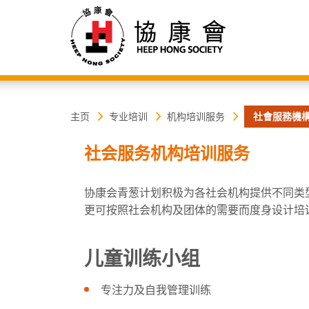
协
主
主页
专业培训
机构培训服务
社會服務機
内
容
康
社会服务机构培训服务
开
始
会
协康会青葱计划积极为各社会机构提供不同类
更可按照社会机构及团体的需要而度身设计培
儿童训练小组
专注力及自我管理训练