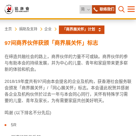
更改语言
简
联络我们
目
打开网
录
协
主
主页
捐助及支持
企业
「商界展关怀」计划
内
容
康
97间商界伙伴获颁「商界展关怀」标志
开
始
会
在缔造共融社会的路上，商界伙伴的力量不可或缺。商界伙伴的参
与有助本会的持续发展，并为中心的儿童、青年和家庭带来更多崭
新的体验和机会。
2018/19年度共有97间由本会提名的企业及机构，获香港社会服务联
会颁发「商界展关怀」/「同心展关怀」标志。本会谨此祝贺并感谢
各企业及机构伙伴於过去一年与本会同心同行，关怀有特殊学习需
要的儿童、青年及家长，为有需要家庭共创美好明天。
鸣谢 (以下排名不分先后)
5R